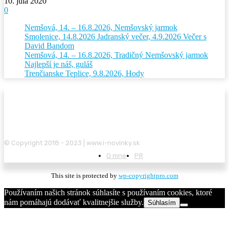
10. júla 2020
0
Nemšová, 14. – 16.8.2026, Nemšovský jarmok
Smolenice, 14.8.2026 Jadranský večer, 4.9.2026 Večer s
David Bandom
Nemšová, 14. – 16.8.2026, Tradičný Nemšovský jarmok
Najlepší je náš, guláš
Trenčianske Teplice, 9.8.2026, Hody
© Copyright 2018 - 2023 | www.i-novinky.sk
O mne
PR
This site is protected by
wp-copyrightpro.com
Používaním našich stránok súhlasíte s používaním cookies, ktoré
nám pomáhajú dodávať kvalitnejšie služby.
Súhlasím