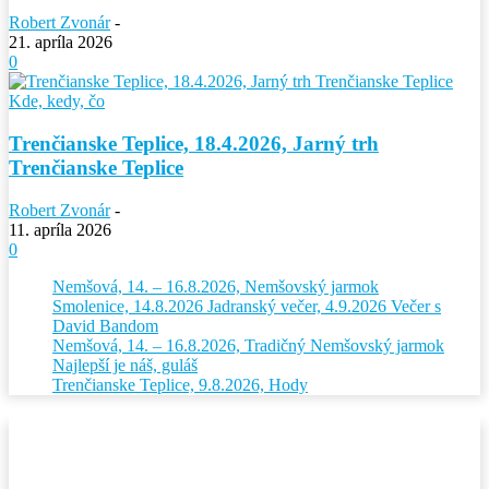
Robert Zvonár
-
21. apríla 2026
0
Kde, kedy, čo
Trenčianske Teplice, 18.4.2026, Jarný trh
Trenčianske Teplice
Robert Zvonár
-
11. apríla 2026
0
Nemšová, 14. – 16.8.2026, Nemšovský jarmok
Smolenice, 14.8.2026 Jadranský večer, 4.9.2026 Večer s
David Bandom
Nemšová, 14. – 16.8.2026, Tradičný Nemšovský jarmok
Najlepší je náš, guláš
Trenčianske Teplice, 9.8.2026, Hody