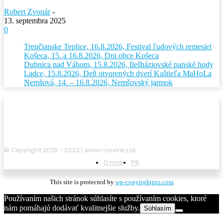
Robert Zvonár
-
13. septembra 2025
0
Trenčianske Teplice, 16.8.2026, Festival ľudových remesiel
Košeca, 15. a 16.8.2026, Dni obce Košeca
Dubnica nad Váhom, 15.8.2026, Ilešháziovské panské hody
Ladce, 15.8.2026, Deň otvorených dverí Kaštieľa MaHoLa
Nemšová, 14. – 16.8.2026, Nemšovský jarmok
© Copyright 2018 - 2023 | www.i-novinky.sk
O mne
PR
This site is protected by
wp-copyrightpro.com
Používaním našich stránok súhlasíte s používaním cookies, ktoré
nám pomáhajú dodávať kvalitnejšie služby.
Súhlasím