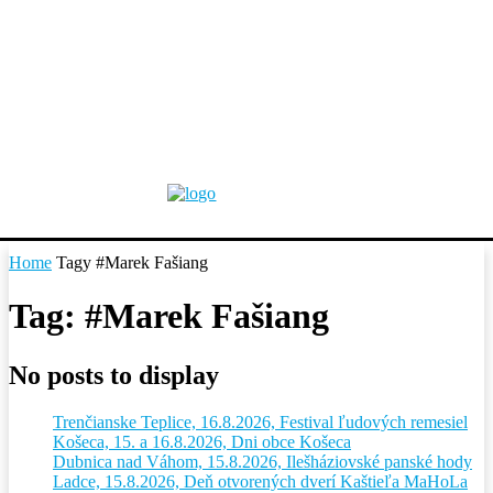
Home
Tagy
#Marek Fašiang
Tag: #Marek Fašiang
No posts to display
Trenčianske Teplice, 16.8.2026, Festival ľudových remesiel
Košeca, 15. a 16.8.2026, Dni obce Košeca
Dubnica nad Váhom, 15.8.2026, Ilešháziovské panské hody
Ladce, 15.8.2026, Deň otvorených dverí Kaštieľa MaHoLa