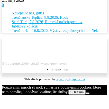
21. mája 2026
0
Najlepší je náš, guláš
Trenčianske Teplice, 9.8.2026, Hody
Stará Turá, 7.8.2026, Remeslá našich predkov
Jablkový koláčik
Trenčín, 1. – 16.8.2026, Výstava zápalkových krabičiek
© Copyright 2018 - 2023 | www.i-novinky.sk
O mne
PR
This site is protected by
wp-copyrightpro.com
Používaním našich stránok súhlasíte s používaním cookies, ktoré
nám pomáhajú dodávať kvalitnejšie služby.
Súhlasím