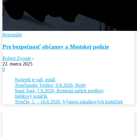
Reportáže
Pre bezpečnosť občanov a Mestskej polície
Robert Zvonár
-
22. marca 2025
0
Najlepší je náš, guláš
Trenčianske Teplice, 9.8.2026, Hody
Stará Turá, 7.8.2026, Remeslá našich predkov
Jablkový koláčik
Trenčín, 1. – 16.8.2026, Výstava zápalkových krabičiek