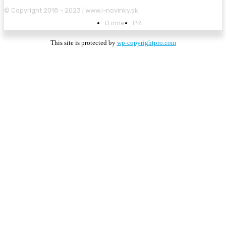
© Copyright 2018 - 2023 | www.i-novinky.sk
O mne
PR
This site is protected by
wp-copyrightpro.com