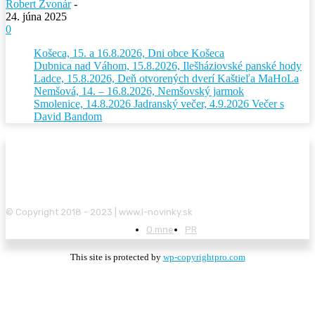
Robert Zvonár
-
24. júna 2025
0
Košeca, 15. a 16.8.2026, Dni obce Košeca
Dubnica nad Váhom, 15.8.2026, Ilešháziovské panské hody
Ladce, 15.8.2026, Deň otvorených dverí Kaštieľa MaHoLa
Nemšová, 14. – 16.8.2026, Nemšovský jarmok
Smolenice, 14.8.2026 Jadranský večer, 4.9.2026 Večer s
David Bandom
© Copyright 2018 - 2023 | www.i-novinky.sk
O mne
PR
This site is protected by
wp-copyrightpro.com