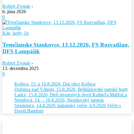
Robert Zvonár
-
6. júna 2026
0
Kde, kedy, čo
Trenčianske Stankovce, 13.12.2026, FS Rozvadžan,
DFS Lampášik
Robert Zvonár
-
13. decembra 2025
0
Košeca, 15. a 16.8.2026, Dni obce Košeca
Dubnica nad Váhom, 15.8.2026, Ilešháziovské panské hody
Ladce, 15.8.2026, Deň otvorených dverí Kaštieľa MaHoLa
Nemšová, 14. – 16.8.2026, Nemšovský jarmok
Smolenice, 14.8.2026 Jadranský večer, 4.9.2026 Večer s
David Bandom