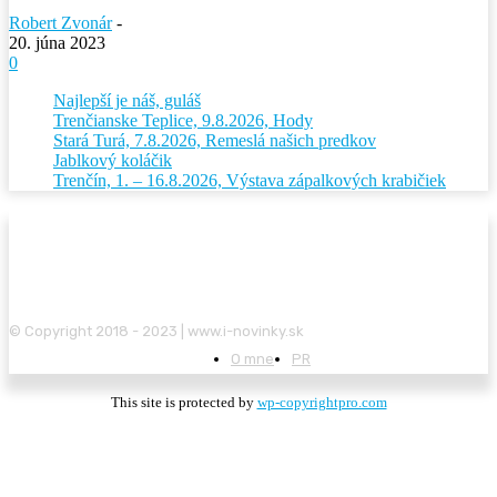
Robert Zvonár
-
20. júna 2023
0
Najlepší je náš, guláš
Trenčianske Teplice, 9.8.2026, Hody
Stará Turá, 7.8.2026, Remeslá našich predkov
Jablkový koláčik
Trenčín, 1. – 16.8.2026, Výstava zápalkových krabičiek
© Copyright 2018 - 2023 | www.i-novinky.sk
O mne
PR
This site is protected by
wp-copyrightpro.com