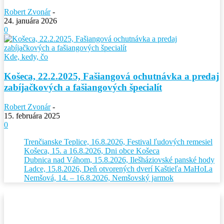
Robert Zvonár
-
24. januára 2026
0
Kde, kedy, čo
Košeca, 22.2.2025, Fašiangová ochutnávka a predaj
zabíjačkových a fašiangových špecialít
Robert Zvonár
-
15. februára 2025
0
Trenčianske Teplice, 16.8.2026, Festival ľudových remesiel
Košeca, 15. a 16.8.2026, Dni obce Košeca
Dubnica nad Váhom, 15.8.2026, Ilešháziovské panské hody
Ladce, 15.8.2026, Deň otvorených dverí Kaštieľa MaHoLa
Nemšová, 14. – 16.8.2026, Nemšovský jarmok