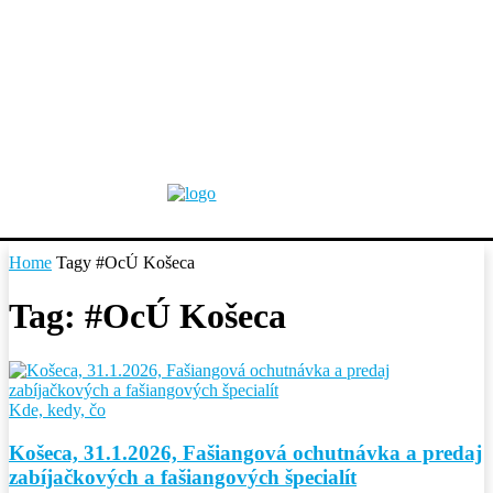
Home
Tagy
#OcÚ Košeca
Tag: #OcÚ Košeca
Kde, kedy, čo
Košeca, 31.1.2026, Fašiangová ochutnávka a predaj
zabíjačkových a fašiangových špecialít