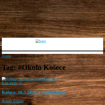
Home
Tagy
#Okolo Košece
Tag: #Okolo Košece
Kde, kedy, čo
Košeca, 16.5.2026, Okolo Košece
Robert Zvonár
-