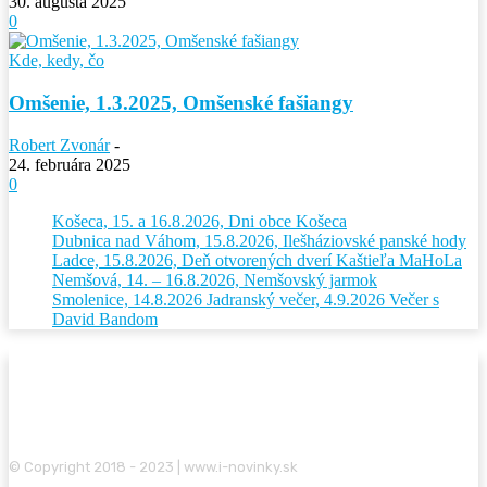
30. augusta 2025
0
Kde, kedy, čo
Omšenie, 1.3.2025, Omšenské fašiangy
Robert Zvonár
-
24. februára 2025
0
Košeca, 15. a 16.8.2026, Dni obce Košeca
Dubnica nad Váhom, 15.8.2026, Ilešháziovské panské hody
Ladce, 15.8.2026, Deň otvorených dverí Kaštieľa MaHoLa
Nemšová, 14. – 16.8.2026, Nemšovský jarmok
Smolenice, 14.8.2026 Jadranský večer, 4.9.2026 Večer s
David Bandom
© Copyright 2018 - 2023 | www.i-novinky.sk