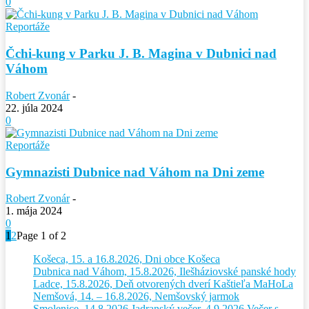
0
Reportáže
Čchi-kung v Parku J. B. Magina v Dubnici nad
Váhom
Robert Zvonár
-
22. júla 2024
0
Reportáže
Gymnazisti Dubnice nad Váhom na Dni zeme
Robert Zvonár
-
1. mája 2024
0
1
2
Page 1 of 2
Košeca, 15. a 16.8.2026, Dni obce Košeca
Dubnica nad Váhom, 15.8.2026, Ilešháziovské panské hody
Ladce, 15.8.2026, Deň otvorených dverí Kaštieľa MaHoLa
Nemšová, 14. – 16.8.2026, Nemšovský jarmok
Smolenice, 14.8.2026 Jadranský večer, 4.9.2026 Večer s