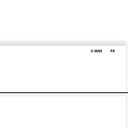
O MNE
PR
M HRAŠKOM
BLOG