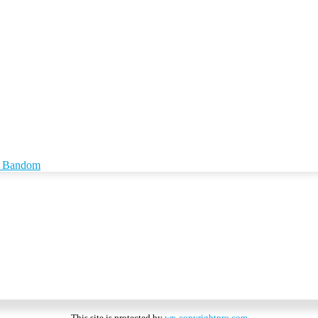
id Bandom
This site is protected by
wp-copyrightpro.com