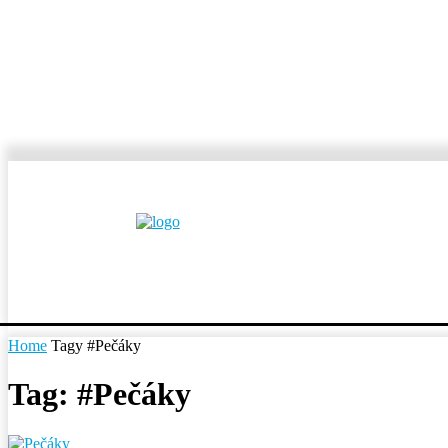
MESTÁ A OBCE
REP
Home
Tagy
#Pečáky
Tag: #Pečáky