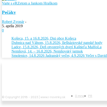
Varte s eRZetom a Jankom Hraškom
Pečáky
Robert Zvonár
-
5. apríla 2019
0
Košeca, 15. a 16.8.2026, Dni obce Košeca
Dubnica nad Váhom, 15.8.2026, Ilešháziovské panské hody
Ladce, 15.8.2026, Deň otvorených dverí Kaštieľa MaHoLa
Nemšová, 14. – 16.8.2026, Nemšovský jarmok
Smolenice, 14.8.2026 Jadranský večer, 4.9.2026 Večer s Dav
O mne
PR
© Copyright 2018 - 2023 | www.i-novinky.sk