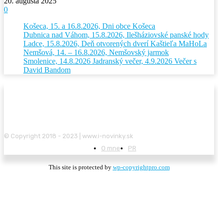
20. augusta 2025
0
Košeca, 15. a 16.8.2026, Dni obce Košeca
Dubnica nad Váhom, 15.8.2026, Ilešháziovské panské hody
Ladce, 15.8.2026, Deň otvorených dverí Kaštieľa MaHoLa
Nemšová, 14. – 16.8.2026, Nemšovský jarmok
Smolenice, 14.8.2026 Jadranský večer, 4.9.2026 Večer s
David Bandom
© Copyright 2018 - 2023 | www.i-novinky.sk
O mne
PR
This site is protected by
wp-copyrightpro.com