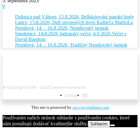
5. septembra 2023
0
Dubnica nad Váhom, 15.8.2026, Ilešháziovské panské hody
Ladce, 15.8.2026, Deň otvorených dverí Kaštieľa MaHoLa
Nemšová, 14. – 16.8.2026, Nemšovský jarmok
Smolenice, 14.8.2026 Jadranský večer, 4.9.2026 Večer s
David Bandom
Nemšová, 14. – 16.8.2026, Tradičný Nemšovský jarmok
© Copyright 2018 - 2023 | www.i-novinky.sk
O mne
PR
This site is protected by
wp-copyrightpro.com
Používaním našich stránok súhlasíte s používaním cookies, ktoré
nám pomáhajú dodávať kvalitnejšie služby.
Súhlasím