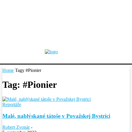
Home
Tagy
#Pionier
Tag: #Pionier
Reportáže
Malé, nablýskané tátoše v Považskej Bystrici
Robert Zvonár
-