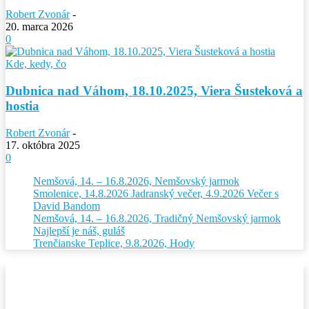
Robert Zvonár
-
20. marca 2026
0
Kde, kedy, čo
Dubnica nad Váhom, 18.10.2025, Viera Šusteková a
hostia
Robert Zvonár
-
17. októbra 2025
0
Nemšová, 14. – 16.8.2026, Nemšovský jarmok
Smolenice, 14.8.2026 Jadranský večer, 4.9.2026 Večer s
David Bandom
Nemšová, 14. – 16.8.2026, Tradičný Nemšovský jarmok
Najlepší je náš, guláš
Trenčianske Teplice, 9.8.2026, Hody