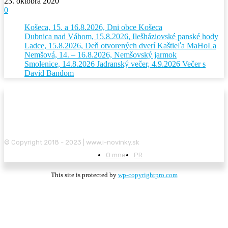
23. októbra 2020
0
Košeca, 15. a 16.8.2026, Dni obce Košeca
Dubnica nad Váhom, 15.8.2026, Ilešháziovské panské hody
Ladce, 15.8.2026, Deň otvorených dverí Kaštieľa MaHoLa
Nemšová, 14. – 16.8.2026, Nemšovský jarmok
Smolenice, 14.8.2026 Jadranský večer, 4.9.2026 Večer s
David Bandom
© Copyright 2018 - 2023 | www.i-novinky.sk
O mne
PR
This site is protected by
wp-copyrightpro.com