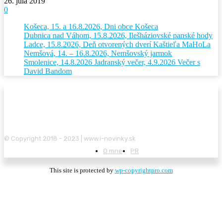
26. júla 2019
0
Košeca, 15. a 16.8.2026, Dni obce Košeca
Dubnica nad Váhom, 15.8.2026, Ilešháziovské panské hody
Ladce, 15.8.2026, Deň otvorených dverí Kaštieľa MaHoLa
Nemšová, 14. – 16.8.2026, Nemšovský jarmok
Smolenice, 14.8.2026 Jadranský večer, 4.9.2026 Večer s
David Bandom
© Copyright 2018 - 2023 | www.i-novinky.sk
O mne
PR
This site is protected by
wp-copyrightpro.com