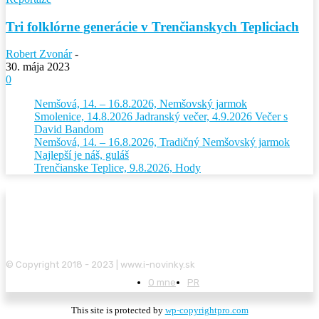
Tri folklórne generácie v Trenčianskych Tepliciach
Robert Zvonár
-
30. mája 2023
0
Nemšová, 14. – 16.8.2026, Nemšovský jarmok
Smolenice, 14.8.2026 Jadranský večer, 4.9.2026 Večer s
David Bandom
Nemšová, 14. – 16.8.2026, Tradičný Nemšovský jarmok
Najlepší je náš, guláš
Trenčianske Teplice, 9.8.2026, Hody
© Copyright 2018 - 2023 | www.i-novinky.sk
O mne
PR
This site is protected by
wp-copyrightpro.com