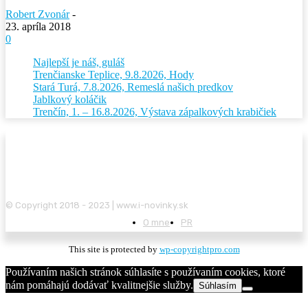
Robert Zvonár
-
23. apríla 2018
0
Najlepší je náš, guláš
Trenčianske Teplice, 9.8.2026, Hody
Stará Turá, 7.8.2026, Remeslá našich predkov
Jablkový koláčik
Trenčín, 1. – 16.8.2026, Výstava zápalkových krabičiek
© Copyright 2018 - 2023 | www.i-novinky.sk
O mne
PR
This site is protected by
wp-copyrightpro.com
Používaním našich stránok súhlasíte s používaním cookies, ktoré
nám pomáhajú dodávať kvalitnejšie služby.
Súhlasím