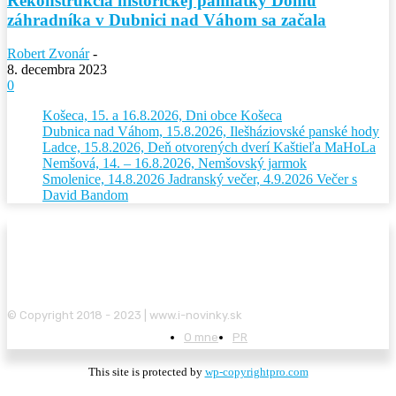
Rekonštrukcia historickej pamiatky Domu
záhradníka v Dubnici nad Váhom sa začala
Robert Zvonár
-
8. decembra 2023
0
Košeca, 15. a 16.8.2026, Dni obce Košeca
Dubnica nad Váhom, 15.8.2026, Ilešháziovské panské hody
Ladce, 15.8.2026, Deň otvorených dverí Kaštieľa MaHoLa
Nemšová, 14. – 16.8.2026, Nemšovský jarmok
Smolenice, 14.8.2026 Jadranský večer, 4.9.2026 Večer s
David Bandom
© Copyright 2018 - 2023 | www.i-novinky.sk
O mne
PR
This site is protected by
wp-copyrightpro.com