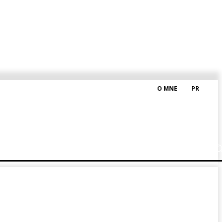
O MNE
PR
M HRAŠKOM
BLOG