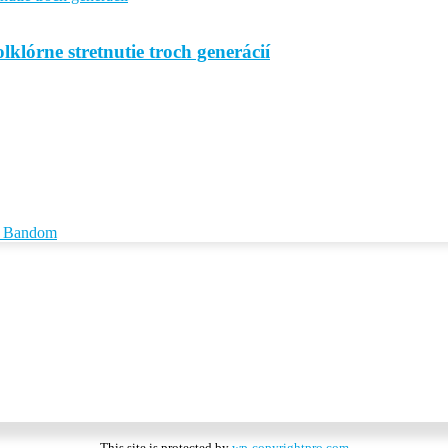
lklórne stretnutie troch generácií
id Bandom
This site is protected by
wp-copyrightpro.com