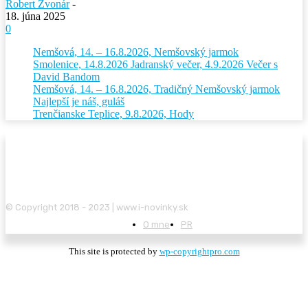
Robert Zvonár
-
18. júna 2025
0
Nemšová, 14. – 16.8.2026, Nemšovský jarmok
Smolenice, 14.8.2026 Jadranský večer, 4.9.2026 Večer s
David Bandom
Nemšová, 14. – 16.8.2026, Tradičný Nemšovský jarmok
Najlepší je náš, guláš
Trenčianske Teplice, 9.8.2026, Hody
© Copyright 2018 - 2023 | www.i-novinky.sk
O mne
PR
This site is protected by
wp-copyrightpro.com