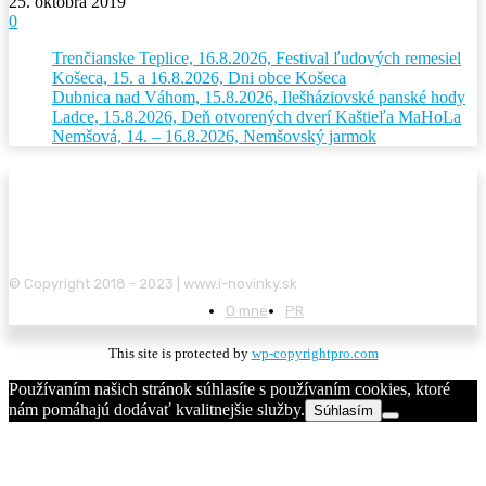
25. októbra 2019
0
Trenčianske Teplice, 16.8.2026, Festival ľudových remesiel
Košeca, 15. a 16.8.2026, Dni obce Košeca
Dubnica nad Váhom, 15.8.2026, Ilešháziovské panské hody
Ladce, 15.8.2026, Deň otvorených dverí Kaštieľa MaHoLa
Nemšová, 14. – 16.8.2026, Nemšovský jarmok
© Copyright 2018 - 2023 | www.i-novinky.sk
O mne
PR
This site is protected by
wp-copyrightpro.com
Používaním našich stránok súhlasíte s používaním cookies, ktoré
nám pomáhajú dodávať kvalitnejšie služby.
Súhlasím