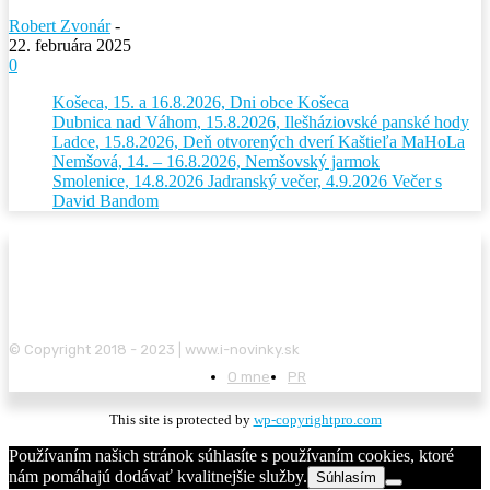
Robert Zvonár
-
22. februára 2025
0
Košeca, 15. a 16.8.2026, Dni obce Košeca
Dubnica nad Váhom, 15.8.2026, Ilešháziovské panské hody
Ladce, 15.8.2026, Deň otvorených dverí Kaštieľa MaHoLa
Nemšová, 14. – 16.8.2026, Nemšovský jarmok
Smolenice, 14.8.2026 Jadranský večer, 4.9.2026 Večer s
David Bandom
© Copyright 2018 - 2023 | www.i-novinky.sk
O mne
PR
This site is protected by
wp-copyrightpro.com
Používaním našich stránok súhlasíte s používaním cookies, ktoré
nám pomáhajú dodávať kvalitnejšie služby.
Súhlasím