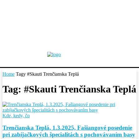
Home
Tagy
#Skauti Trenčianska Teplá
Tag: #Skauti Trenčianska Teplá
Kde, kedy, čo
Trenčianska Teplá, 1.3.2025, Fašiangové posedenie
pri zabíjačkových špecialitách s pochovávaním basy