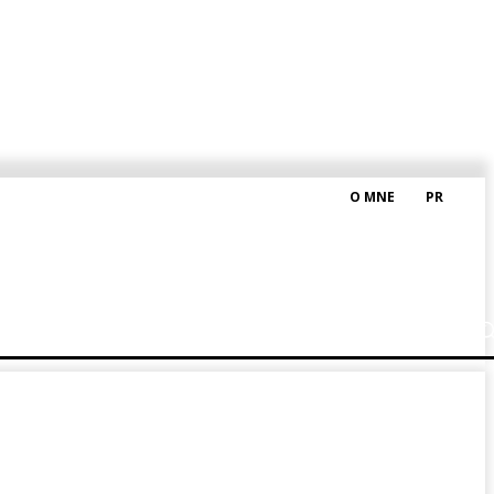
O MNE
PR
M HRAŠKOM
BLOG