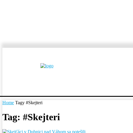
MESTÁ A OBCE
REP
Home
Tagy
#Skejteri
Tag: #Skejteri