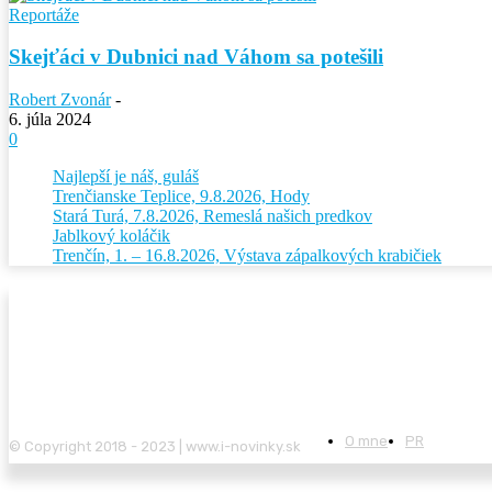
Reportáže
Skejťáci v Dubnici nad Váhom sa potešili
Robert Zvonár
-
6. júla 2024
0
Najlepší je náš, guláš
Trenčianske Teplice, 9.8.2026, Hody
Stará Turá, 7.8.2026, Remeslá našich predkov
Jablkový koláčik
Trenčín, 1. – 16.8.2026, Výstava zápalkových krabičiek
O mne
PR
© Copyright 2018 - 2023 | www.i-novinky.sk