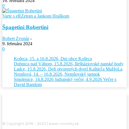
16. februára 2024
0
Varte s eRZetom a Jankom Hraškom
Špagetini Robertini
Robert Zvonár
-
9. februára 2024
0
Košeca, 15. a 16.8.2026, Dni obce Košeca
Dubnica nad Váhom, 15.8.2026, Ilešháziovské panské hody
Ladce, 15.8.2026, Deň otvorených dverí Kaštieľa MaHoLa
Nemšová, 14. – 16.8.2026, Nemšovský jarmok
Smolenice, 14.8.2026 Jadranský večer, 4.9.2026 Večer s
David Bandom
© Copyright 2018 - 2023 | www.i-novinky.sk