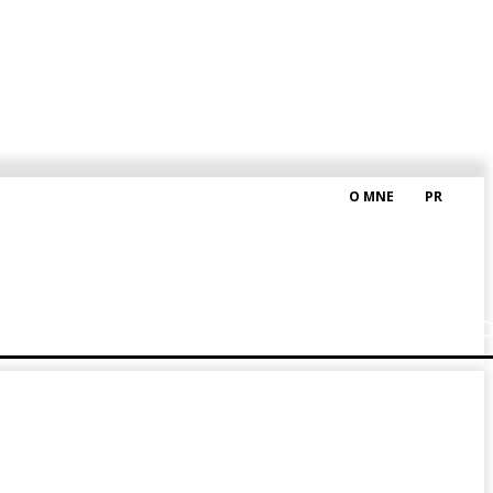
O MNE
PR
M HRAŠKOM
BLOG