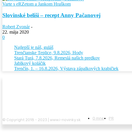
Varte s eRZetom a Jankom Hraškom
Slovinské beliši – recept Anny Pačanovej
Robert Zvonár
-
22. mája 2020
0
Najlepší je náš, guláš
Trenčianske Teplice, 9.8.2026, Hody
Stará Turá, 7.8.2026, Remeslá našich predkov
Jablkový koláčik
Trenčín, 1. – 16.8.2026, Výstava zápalkových krabičiek
O mne
PR
© Copyright 2018 - 2023 | www.i-novinky.sk