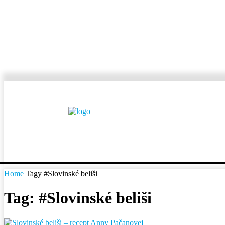
MESTÁ A OBCE
REP
Home
Tagy
#Slovinské beliši
Tag: #Slovinské beliši