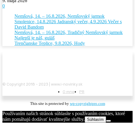
9. mája 2026
0
Nemšová, 14. – 16.8.2026, Nemšovský jarmok
Smolenice, 14.8.2026 Jadranský večer, 4.9.2026 Večer s
David Bandom
Nemšová, 14. – 16.8.2026, Tradičný Nemšovský jarmok
Najlepší je náš, guláš
Trenčianske Teplice, 9.8.2026, Hody
© Copyright 2018 - 2023 | www.i-novinky.sk
O mne
PR
This site is protected by
wp-copyrightpro.com
Používaním našich stránok súhlasíte s používaním cookies, ktoré
nám pomáhajú dodávať kvalitnejšie služby.
Súhlasím