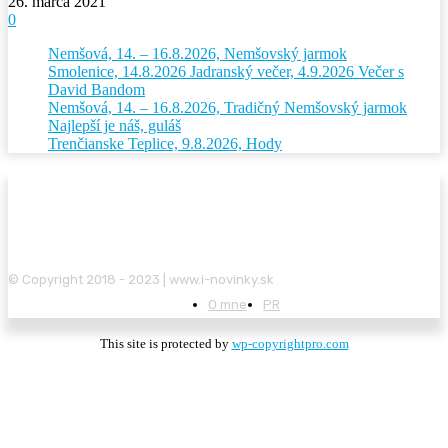
26. marca 2021
0
Nemšová, 14. – 16.8.2026, Nemšovský jarmok
Smolenice, 14.8.2026 Jadranský večer, 4.9.2026 Večer s
David Bandom
Nemšová, 14. – 16.8.2026, Tradičný Nemšovský jarmok
Najlepší je náš, guláš
Trenčianske Teplice, 9.8.2026, Hody
© Copyright 2018 - 2023 | www.i-novinky.sk
O mne
PR
This site is protected by
wp-copyrightpro.com