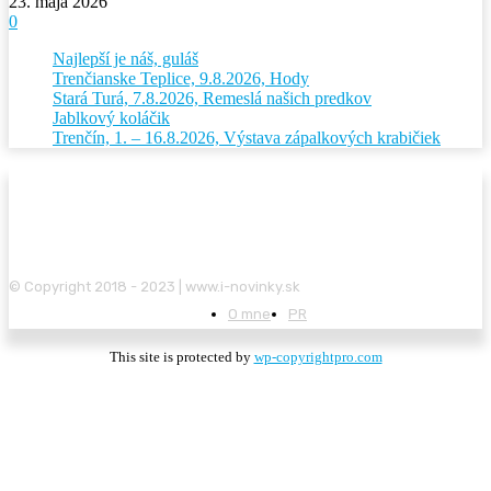
23. mája 2026
0
Najlepší je náš, guláš
Trenčianske Teplice, 9.8.2026, Hody
Stará Turá, 7.8.2026, Remeslá našich predkov
Jablkový koláčik
Trenčín, 1. – 16.8.2026, Výstava zápalkových krabičiek
© Copyright 2018 - 2023 | www.i-novinky.sk
O mne
PR
This site is protected by
wp-copyrightpro.com