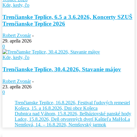
Kde, kedy, čo
Trenčianske Teplice, 6.5 a 3.6.2026, Koncerty SZUŠ
Trenčianske Teplice 2026
Robert Zvonár
-
29. apríla 2026
0
Kde, kedy, čo
Trenčianske Teplice, 30.4.2026, Stavanie májov
Robert Zvonár
-
23. apríla 2026
0
Trenčianske Teplice, 16.8.2026, Festival ľudových remesiel
Košeca, 15. a 16.8.2026, Dni obce Košeca
Dubnica nad Váhom, 15.8.2026, Ilešháziovské panské hody
Ladce, 15.8.2026, Deň otvorených dverí Kaštieľa MaHoLa
Nemšová, 14. – 16.8.2026, Nemšovský jarmok