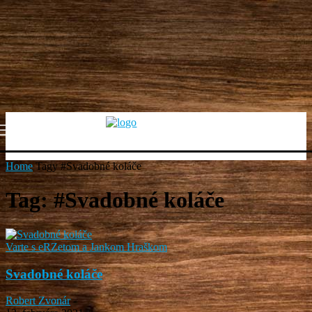
Home
Tagy
#Svadobné koláče
Tag: #Svadobné koláče
Varte s eRZetom a Jankom Hraškom
Svadobné koláče
Robert Zvonár
-