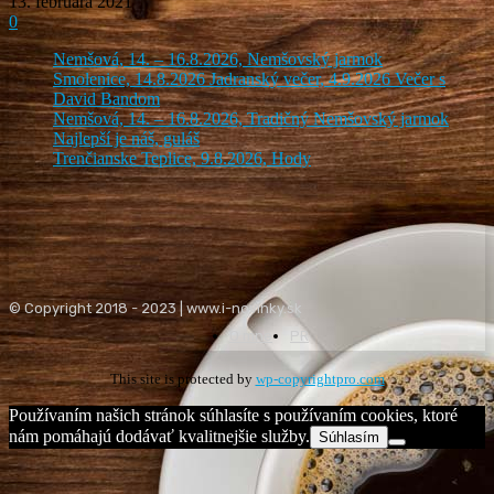
13. februára 2021
0
Nemšová, 14. – 16.8.2026, Nemšovský jarmok
Smolenice, 14.8.2026 Jadranský večer, 4.9.2026 Večer s
David Bandom
Nemšová, 14. – 16.8.2026, Tradičný Nemšovský jarmok
Najlepší je náš, guláš
Trenčianske Teplice, 9.8.2026, Hody
© Copyright 2018 - 2023 | www.i-novinky.sk
O mne
PR
This site is protected by
wp-copyrightpro.com
Používaním našich stránok súhlasíte s používaním cookies, ktoré
nám pomáhajú dodávať kvalitnejšie služby.
Súhlasím