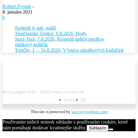
Robert Zvonár
-
8. januára 2021
0
Najlepší je náš, guláš
Trenčianske Teplice, 9.8.2026, Hody
Stará Turá, 7.8.2026, Remeslá našich predkov
Jablkový koláčik
Trenčín, 1. – 16.8.2026, Výstava zápalkových krabičiek
© Copyright 2018 - 2023 | www.i-novinky.sk
O mne
PR
This site is protected by
wp-copyrightpro.com
Používaním našich stránok súhlasíte s používaním cookies, ktoré
nám pomáhajú dodávať kvalitnejšie služby.
Súhlasím