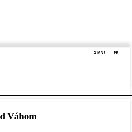
O MNE
PR
M HRAŠKOM
BLOG
nad Váhom