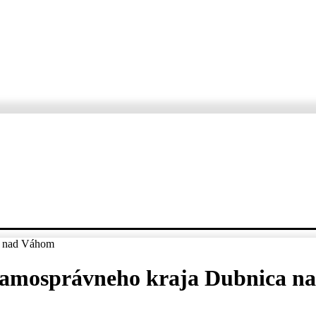
ORTÁŽE
ROZHOVORY
KDE, KEDY, ČO
VARTE S ERZETOM A JANKO
a nad Váhom
 samosprávneho kraja Dubnica 