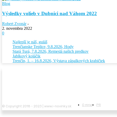
Blog
Výsledky volieb v Dubnici nad Váhom 2022
Robert Zvonár
-
2. novembra 2022
0
Najlepší je náš, guláš
Trenčianske Teplice, 9.8.2026, Hody
Stará Turá, 7.8.2026, Remeslá našich predkov
Jablkový koláčik
Trenčín, 1. – 16.8.2026, Výstava zápalkových krabičiek
O mne
PR
© Copyright 2018 - 2023 | www.i-novinky.sk