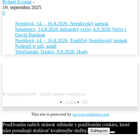
Robert Zvonár
-
19. septembra 2025
0
Nemšová, 14. – 16.8.2026, Nemšovský jarmok
Smolenice, 14.8.2026 Jadranský večer, 4.9.2026 Večer s
David Bandom
Nemšová, 14. – 16.8.2026, Tradičný Nemšovský jarmok
Najlepší je náš, guláš
Trenčianske Teplice, 9.8.2026, Hody
© Copyright 2018 - 2023 | www.i-novinky.sk
O mne
PR
This site is protected by
wp-copyrightpro.com
Používaním našich stránok súhlasíte s používaním cookies, ktoré
nám pomáhajú dodávať kvalitnejšie služby.
Súhlasím