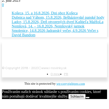
2. júla 2025
0
Košeca, 15. a 16.8.2026, Dni obce Košeca
Dubnica nad Váhom, 15.8.2026, Ilešháziovské panské hody
Ladce, 15.8.2026, Deň otvorených dverí Kaštieľa MaHoLa
Nemšová, 14. – 16.8.2026, Nemšovský jarmok
Smolenice, 14.8.2026 Jadranský večer, 4.9.2026 Večer s
David Bandom
© Copyright 2018 - 2023 | www.i-novinky.sk
O mne
PR
This site is protected by
wp-copyrightpro.com
Používaním našich stránok súhlasíte s používaním cookies, ktoré
nám pomáhajú dodávať kvalitnejšie služby.
Súhlasím