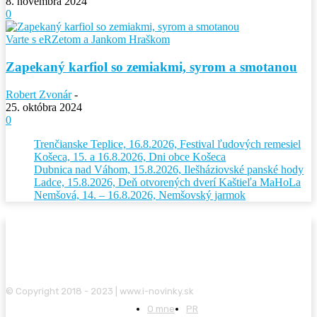
8. novembra 2024
0
Varte s eRZetom a Jankom Hraškom
Zapekaný karfiol so zemiakmi, syrom a smotanou
Robert Zvonár
-
25. októbra 2024
0
Trenčianske Teplice, 16.8.2026, Festival ľudových remesiel
Košeca, 15. a 16.8.2026, Dni obce Košeca
Dubnica nad Váhom, 15.8.2026, Ilešháziovské panské hody
Ladce, 15.8.2026, Deň otvorených dverí Kaštieľa MaHoLa
Nemšová, 14. – 16.8.2026, Nemšovský jarmok
© Copyright 2018 - 2023 | www.i-novinky.sk
O mne
PR