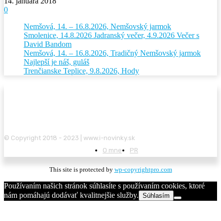
14. januára 2018
0
Nemšová, 14. – 16.8.2026, Nemšovský jarmok
Smolenice, 14.8.2026 Jadranský večer, 4.9.2026 Večer s
David Bandom
Nemšová, 14. – 16.8.2026, Tradičný Nemšovský jarmok
Najlepší je náš, guláš
Trenčianske Teplice, 9.8.2026, Hody
© Copyright 2018 - 2023 | www.i-novinky.sk
O mne
PR
This site is protected by
wp-copyrightpro.com
Používaním našich stránok súhlasíte s používaním cookies, ktoré
nám pomáhajú dodávať kvalitnejšie služby.
Súhlasím