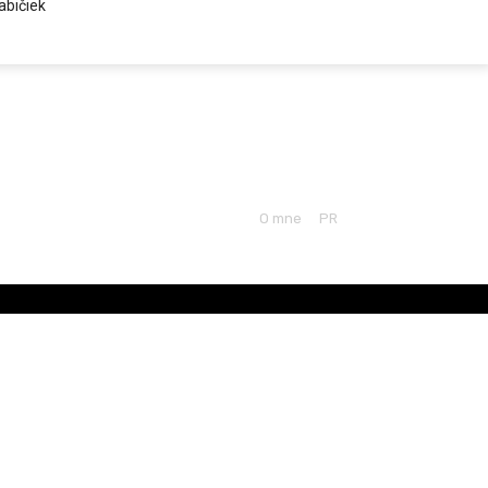
abičiek
O mne
PR