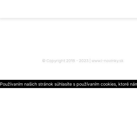
© Copyright 2018 - 2023 | www.i-novinky.sk
Používaním našich stránok súhlasíte s používaním cookies, ktoré ná