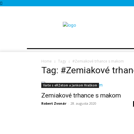
MESTÁ A OBCE
REPORTÁŽE
ROZHOVOR
Home
Tagy
#Zemiakové trhance s makom
Tag: #Zemiakové trha
Varte s eRZetom a Jankom Hraškom
Zemiakové trhance s makom
Robert Zvonár
-
28. augusta 2020