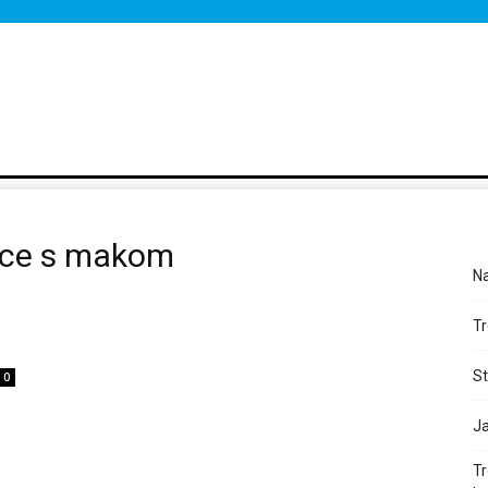
Y
KDE, KEDY, ČO
VARTE S ERZETOM A JANKOM HRAŠKOM
BLOG
nce s makom
Na
Tr
St
0
Ja
Tr