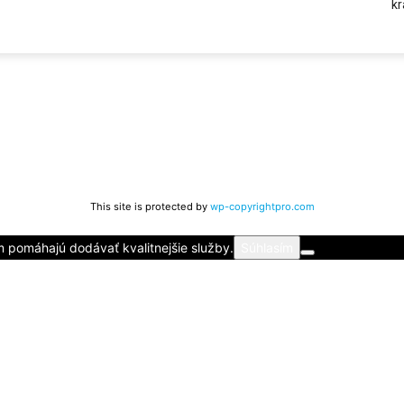
kr
This site is protected by
wp-copyrightpro.com
m pomáhajú dodávať kvalitnejšie služby.
Súhlasím