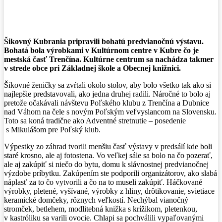
Facebook
X
Pinterest
WhatsApp
Šikovný Kubrania pripravili bohatú predvianočnú výstavu.
Bohatá bola výrobkami v Kultúrnom centre v Kubre čo je
mestská časť Trenčína. Kultúrne centrum sa nachádza takmer
v strede obce pri Základnej škole a Obecnej knižnici.
Šikovné ženičky sa zvŕtali okolo stolov, aby bolo všetko tak ako si
najlepšie predstavovali, ako jedna druhej radili. Náročné to bolo aj
pretože očakávali návštevu Poľského klubu z Trenčína a Dubnice
nad Váhom na čele s novým Poľským veľvyslancom na Slovensku.
Toto sa koná tradične ako Adventné stretnutie – posedenie
s Mikulášom pre Poľský klub.
Výpestky zo záhrad tvorili menšiu časť výstavy v predsálí kde boli
staré krosno, ale aj fotostena. Vo veľkej sále sa bolo na čo pozerať,
ale aj zakúpiť si niečo do bytu, domu k slávnostnej predvianočnej
výzdobe príbytku. Zakúpením ste podporili organizátorov, ako slabá
náplasť za to čo vytvorili a čo na to museli zakúpiť. Háčkované
výrobky, pletené, vyšívané, výrobky z hliny, drôtikovanie, svietiace
keramické domčeky, rôznych veľkostí. Nechýbal vianočný
stromček, betlehem, modlitebná knižka s krížikom, pletenkou,
v kastróliku sa varili ovocie. Chlapi sa pochválili vypaľovanými