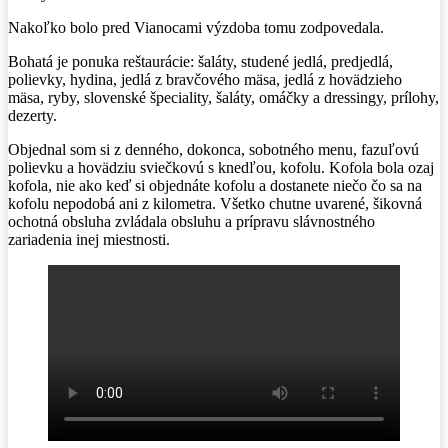
Nakoľko bolo pred Vianocami výzdoba tomu zodpovedala.
Bohatá je ponuka reštaurácie: šaláty, studené jedlá, predjedlá,
polievky, hydina, jedlá z bravčového mäsa, jedlá z hovädzieho
mäsa, ryby, slovenské špeciality, šaláty, omáčky a dressingy, prílohy,
dezerty.
Objednal som si z denného, dokonca, sobotného menu, fazuľovú
polievku a hovädziu sviečkovú s knedľou, kofolu. Kofola bola ozaj
kofola, nie ako keď si objednáte kofolu a dostanete niečo čo sa na
kofolu nepodobá ani z kilometra. Všetko chutne uvarené, šikovná
ochotná obsluha zvládala obsluhu a prípravu slávnostného
zariadenia inej miestnosti.