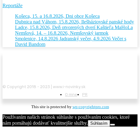
Reportáže
Košeca, 15. a 16.8.2026, Dni obce Košeca
Dubnica nad Váhom, 15.8.2026, Ilešháziovské panské hody
Ladce, 15.8.2026, Deň otvorených dverí Kaštieľa MaHoLa
Nemšová, 14. – 16.8.2026, Nemšovský jarmok
Smolenice, 14.8.2026 Jadranský večer, 4.9.2026 Večer s
David Bandom
© Copyright 2018 - 2023 | www.i-novinky.sk
O mne
PR
This site is protected by
wp-copyrightpro.com
Používaním našich stránok súhlasíte s používaním cookies, ktoré
nám pomáhajú dodávať kvalitnejšie služby.
Súhlasím