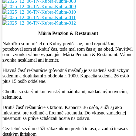
Mária Penzion
& Restaurant
Nakoľko som prišiel do Kubry predčasne, pred reportážou,
potreboval som si skrátiť čas, teda mal som čas aj na obed. Navštívil
som zvonka vábne vypadajúci Mária Penzion & Restaurant. Vábne
zvonka nesklamal ani interiér.
Hlavná časť reštaurácie (pôvodná maštaľ) je zariadená sedliackym
sedením a doplnkami z obdobia r. 1900. Kapacita sedenia 26 osôb
plus 15 osôb oddelene.
Chodba so starými kuchynskými nádobami, nakladaným ovocím,
zeleninou.
Druhá časť reštaurácie s krbom. Kapacita 36 osôb, slúži aj ako
miestnosť pre rodinné a firemné stretnutia. Do vkusne zariadenej
miestnosti sa práve schádzali hostia na oslavu.
Cez letnú sezónu slúži zákazníkom predná terasa, a zadná terasa s
detským ihriskom.