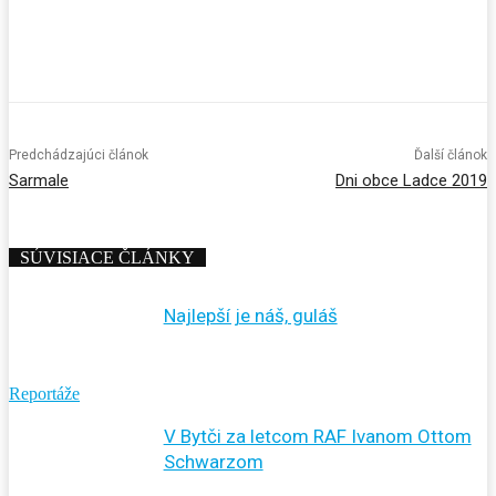
Predchádzajúci článok
Ďalší článok
Sarmale
Dni obce Ladce 2019
SÚVISIACE ČLÁNKY
Najlepší je náš, guláš
Reportáže
V Bytči za letcom RAF Ivanom Ottom
Schwarzom