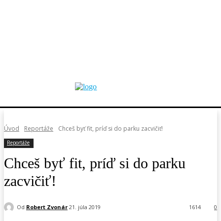
Úvod
Reportáže
Chceš byť fit, príď si do parku zacvičiť!
Reportáže
Chceš byť fit, príď si do parku
zacvičiť!
Od
Robert Zvonár
21. júla 2019
1614
0