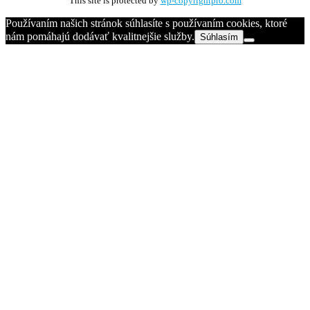
This site is protected by
wp-copyrightpro.com
Používaním našich stránok súhlasíte s používaním cookies, ktoré
nám pomáhajú dodávať kvalitnejšie služby.
Súhlasím