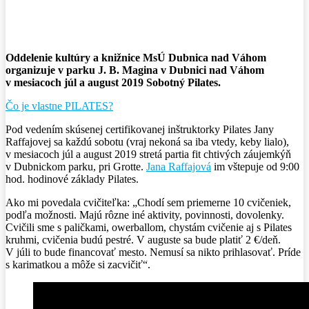
Facebook
X
Pinterest
WhatsApp
Oddelenie kultúry a knižnice MsÚ Dubnica nad Váhom
organizuje v parku J. B. Magina v Dubnici nad Váhom
v mesiacoch júl a august 2019 Sobotný Pilates.
Čo je vlastne PILATES?
Pod vedením skúsenej certifikovanej inštruktorky Pilates Jany
Raffajovej sa každú sobotu (vraj nekoná sa iba vtedy, keby lialo),
v mesiacoch júl a august 2019 stretá partia fit chtivých záujemkýň
v Dubnickom parku, pri Grotte.
Jana Raffajová
im vštepuje od 9:00
hod. hodinové základy Pilates.
Ako mi povedala cvičiteľka: „Chodí sem priemerne 10 cvičeniek,
podľa možnosti. Majú rôzne iné aktivity, povinnosti, dovolenky.
Cvičili sme s paličkami, owerballom, chystám cvičenie aj s Pilates
kruhmi, cvičenia budú pestré. V auguste sa bude platiť 2 €/deň.
V júli to bude financovať mesto. Nemusí sa nikto prihlasovať. Príde
s karimatkou a môže si zacvičiť“.