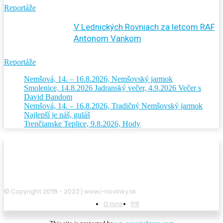
Reportáže
V Lednických Rovniach za letcom RAF
Antonom Vankom
Reportáže
Nemšová, 14. – 16.8.2026, Nemšovský jarmok
Smolenice, 14.8.2026 Jadranský večer, 4.9.2026 Večer s
David Bandom
Nemšová, 14. – 16.8.2026, Tradičný Nemšovský jarmok
Najlepší je náš, guláš
Trenčianske Teplice, 9.8.2026, Hody
© Copyright 2018 - 2023 | www.i-novinky.sk
O mne
PR