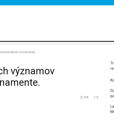
Y
KDE, KEDY, ČO
VARTE S ERZETOM A JANKOM HRAŠKOM
BLOG
 trenčianskom ornamente.
Tr
ých významov
re
rnamente.
Ko
Du
p
216
0
La
WhatsApp
M