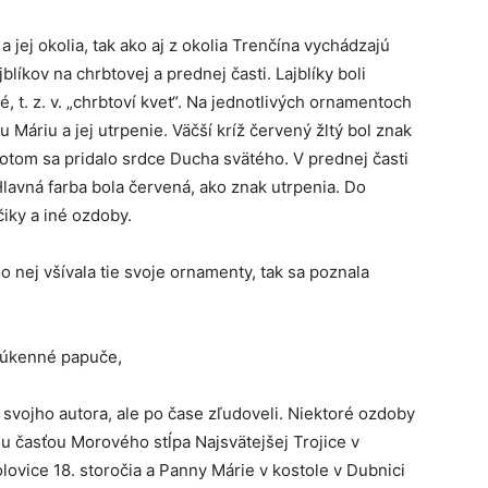
jej okolia, tak ako aj z okolia Trenčína vychádzajú
blíkov na chrbtovej a prednej časti. Lajblíky boli
vé, t. z. v. „chrbtoví kvet“. Na jednotlivých ornamentoch
Máriu a jej utrpenie. Väčší kríž červený žltý bol znak
otom sa pridalo srdce Ducha svätého. V prednej časti
. Hlavná farba bola červená, ako znak utrpenia. Do
čiky a iné ozdoby.
o nej všívala tie svoje ornamenty, tak sa poznala
súkenné papuče,
i svojho autora, ale po čase zľudoveli. Niektoré ozdoby
ou časťou Morového stĺpa Najsvätejšej Trojice v
ovice 18. storočia a Panny Márie v kostole v Dubnici