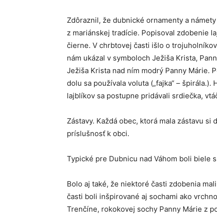
Zdôraznil, že dubnické ornamenty a námety a 
z mariánskej tradície. Popisoval zdobenie laj
čierne. V chrbtovej časti išlo o trojuholníko
nám ukázal v symboloch Ježiša Krista, Pannu 
Ježiša Krista nad ním modrý Panny Márie. P
dolu sa používala voluta („fajka“ – špirála.)
lajblíkov sa postupne pridávali srdiečka, vtá
Zástavy. Každá obec, ktorá mala zástavu si d
príslušnosť k obci.
Typické pre Dubnicu nad Váhom boli biele 
Bolo aj také, že niektoré časti zdobenia mal
časti boli inšpirované aj sochami ako vrchn
Trenčíne, rokokovej sochy Panny Márie z pol