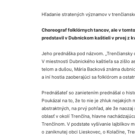
Hľadanie stratených významov v trenčians
Choreograf folklórnych tancov, ale v tomt
predstavil v Dubnickom kaštieli v prvej z 
Jeho prednáška pod názvom. „Trenčiansky o
V miestnosti Dubnického kaštieľa sa zišlo as
telom a dušou, Mária Backová známa dubnick
a iní hostia zaoberajúci sa folklórom a ostat
Prednášateľ so zanietením prednášal o histó
Poukázal na to, že to nie je zhluk nejaký
abstraktných, na prvý pohľad, ale že naozaj
oblasť v okolí Trenčína, hlavne nachádzajúca
Trenčínom. V podstate vyšívanie lajblíkov m
o zaniknutej obci Lieskovec, o Kolačíne, Tr