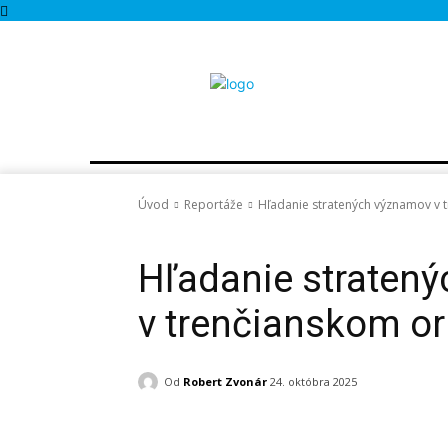
MESTÁ A OBCE
REPORTÁŽE
ROZHOVOR
Úvod
Reportáže
Hľadanie stratených významov v
Reportáže
Hľadanie straten
v trenčianskom o
Od
Robert Zvonár
24. októbra 2025
Facebook
X
Pinterest