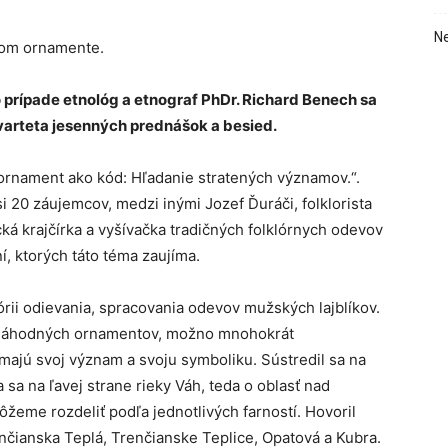
Ne
kom ornamente.
o prípade etnológ a etnograf PhDr. Richard Benech sa
kvarteta jesenných prednášok a besied.
rnament ako kód: Hľadanie stratených významov.“.
i 20 záujemcov, medzi inými Jozef Ďuráči, folklorista
á krajčírka a vyšívačka tradičných folklórnych odevov
ní, ktorých táto téma zaujíma.
rii odievania, spracovania odevov mužských lajblíkov.
ch náhodných ornamentov, možno mnohokrát
 majú svoj význam a svoju symboliku. Sústredil sa na
 sa na ľavej strane rieky Váh, teda o oblasť nad
ôžeme rozdeliť podľa jednotlivých farností. Hovoril
enčianska Teplá, Trenčianske Teplice, Opatová a Kubra.