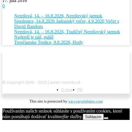
17. júla 2016
0
Nemšová, 14. – 16.8.2026, Nemšovský jarmok
Smolenice, 14.8.2026 Jadranský večer, 4.9.2026 Večer s
David Bandom
Nemšová, 14. – 16.8.2026, Tradičný Nemšovský jarmok
Najlepší je náš, guláš
Trenčianske Teplice, 9.8.2026, Hody
© Copyright 2018 - 2023 | www.i-novinky.sk
O mne
PR
This site is protected by
wp-copyrightpro.com
Používaním našich stránok súhlasíte s používaním cookies, ktoré
nám pomáhajú dodávať kvalitnejšie služby.
Súhlasím