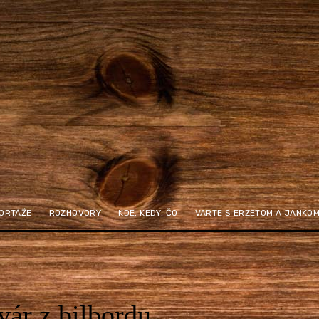
ORTÁŽE
ROZHOVORY
KDE, KEDY, ČO
VARTE S ERZETOM A JANKO
vár z bilbordu