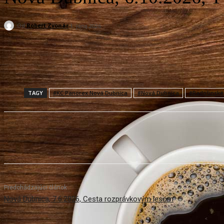
Od
Robert Zvonár
1. júna 2026
Facebook
X
Pinterest
WhatsApp
TAGY
#KC Panorex Nová Dubnica
#Nová Dubnica
#Radošinské 
Predchádzajúci článok
Nová Dubnica, 7.6.2026, Cesta rozprávkovým lesom