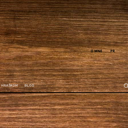
O MNE
PR
M HRAŠKOM
BLOG