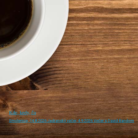
Kde, kedy, čo
Smolenice, 14.8.2026 Jadranský večer, 4.9.2026 Večer s David Bandom