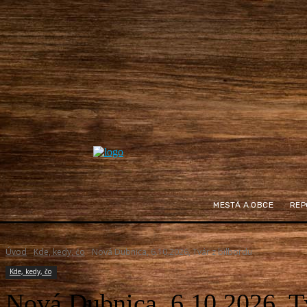
MESTÁ A OBCE
REP
Úvod
Kde, kedy, čo
Nová Dubnica, 6.10.2026, Tvár z bilbordu
Kde, kedy, čo
Nová Dubnica, 6.10.2026, T