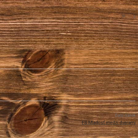
59
0
Ďalší článok
FS Mladosť medzi dverami