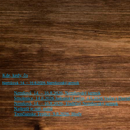
Kde, kedy, čo
Nemšová, 14. – 16.8.2026, Nemšovský jarmok
Nemšová, 14. – 16.8.2026, Nemšovský jarmok
Smolenice, 14.8.2026 Jadranský večer, 4.9.2026 Večer s Dav
Nemšová, 14. – 16.8.2026, Tradičný Nemšovský jarmok
Najlepší je náš, guláš
Trenčianske Teplice, 9.8.2026, Hody