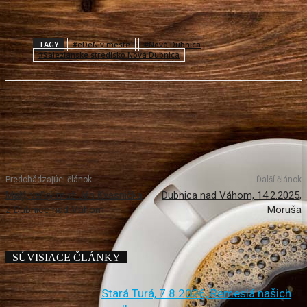
TAGY
#eDeN v meste
#Nová Dubnica
#Saleziánske stredisko Nová Dubnica
Predchádzajúci článok
Ďalší článok
Malý, veľký muž Ján Kvasnička
Dubnica nad Váhom, 14.2.2025,
z Dubnice nad Váhom
Moruša
SÚVISIACE ČLÁNKY
Stará Turá, 7.8.2026, Remeslá našich