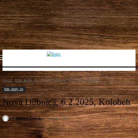
Úvod
Kde, kedy, čo
Nová Dubnica, 6.2.2025, Kolobeh
Kde, kedy, čo
Nová Dubnica, 6.2.2025, Kolobeh
Od
Robert Zvonár
6. februára 2025
277
0
Facebook
X
Pinterest
WhatsApp