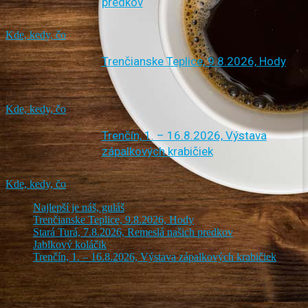
predkov
Kde, kedy, čo
Trenčianske Teplice, 9.8.2026, Hody
Kde, kedy, čo
Trenčín, 1. – 16.8.2026, Výstava
zápalkových krabičiek
Kde, kedy, čo
Najlepší je náš, guláš
Trenčianske Teplice, 9.8.2026, Hody
Stará Turá, 7.8.2026, Remeslá našich predkov
Jablkový koláčik
Trenčín, 1. – 16.8.2026, Výstava zápalkových krabičiek