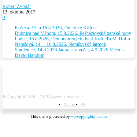
Robert Zvonár
-
13. októbra 2017
0
Košeca, 15. a 16.8.2026, Dni obce Košeca
Dubnica nad Váhom, 15.8.2026, Ilešháziovské panské hody
Ladce, 15.8.2026, Deň otvorených dverí Kaštieľa MaHoLa
Nemšová, 14. – 16.8.2026, Nemšovský jarmok
Smolenice, 14.8.2026 Jadranský večer, 4.9.2026 Večer s
David Bandom
© Copyright 2018 - 2023 | www.i-novinky.sk
O mne
PR
This site is protected by
wp-copyrightpro.com