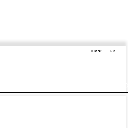
O MNE
PR
M HRAŠKOM
BLOG