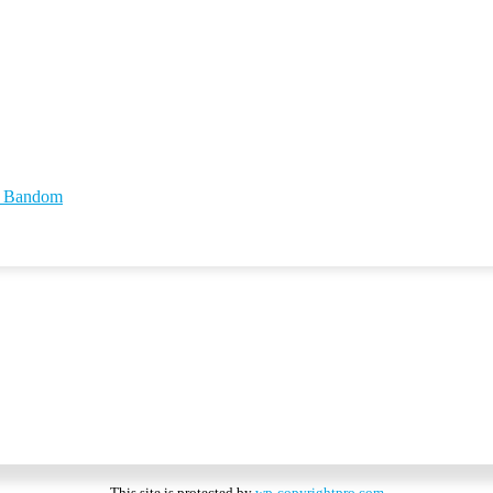
id Bandom
This site is protected by
wp-copyrightpro.com