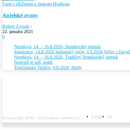
Varte s eRZetom a Jankom Hraškom
Anjelské zvony
Robert Zvonár
-
22. januára 2021
0
Nemšová, 14. – 16.8.2026, Nemšovský jarmok
Smolenice, 14.8.2026 Jadranský večer, 4.9.2026 Večer s Dav
Nemšová, 14. – 16.8.2026, Tradičný Nemšovský jarmok
Najlepší je náš, guláš
Trenčianske Teplice, 9.8.2026, Hody
O mne
PR
© Copyright 2018 - 2023 | www.i-novinky.sk