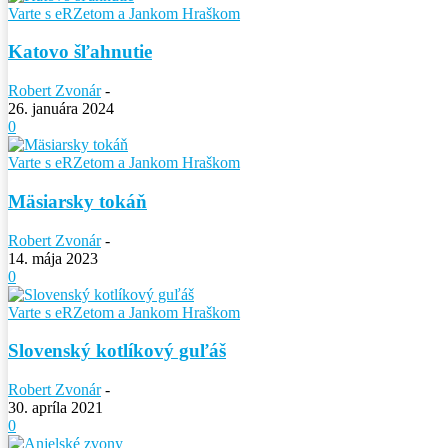
Varte s eRZetom a Jankom Hraškom
Katovo šľahnutie
Robert Zvonár
-
26. januára 2024
0
Varte s eRZetom a Jankom Hraškom
Mäsiarsky tokáň
Robert Zvonár
-
14. mája 2023
0
Varte s eRZetom a Jankom Hraškom
Slovenský kotlíkový guľáš
Robert Zvonár
-
30. apríla 2021
0