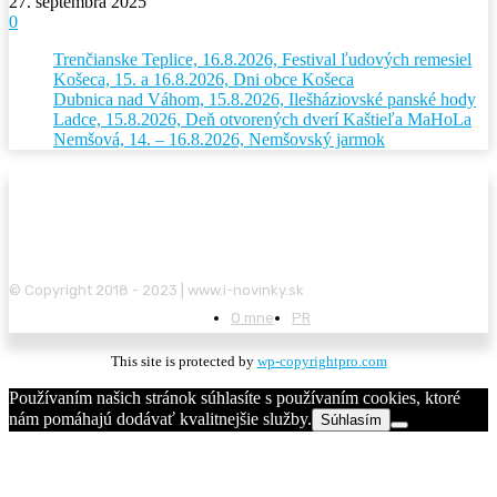
27. septembra 2025
0
Trenčianske Teplice, 16.8.2026, Festival ľudových remesiel
Košeca, 15. a 16.8.2026, Dni obce Košeca
Dubnica nad Váhom, 15.8.2026, Ilešháziovské panské hody
Ladce, 15.8.2026, Deň otvorených dverí Kaštieľa MaHoLa
Nemšová, 14. – 16.8.2026, Nemšovský jarmok
© Copyright 2018 - 2023 | www.i-novinky.sk
O mne
PR
This site is protected by
wp-copyrightpro.com
Používaním našich stránok súhlasíte s používaním cookies, ktoré
nám pomáhajú dodávať kvalitnejšie služby.
Súhlasím